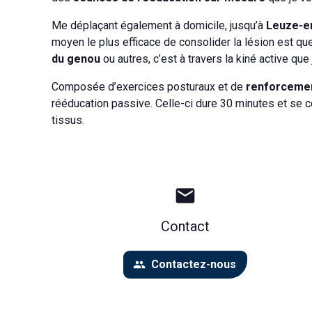
Me déplaçant également à domicile, jusqu’à
Leuze-en
moyen le plus efficace de consolider la lésion est que
du genou
ou autres, c’est à travers la kiné active qu
Composée d’exercices posturaux et de
renforcemen
rééducation passive. Celle-ci dure 30 minutes et s
tissus.
mail
Contact
Contactez-nous
people