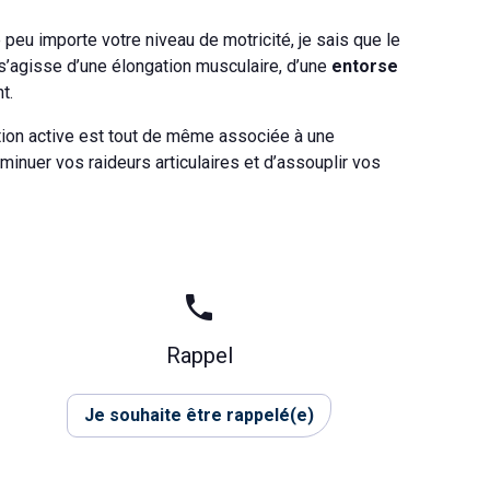
e peu importe votre niveau de motricité, je sais que le
l s’agisse d’une élongation musculaire, d’une
entorse
t.
ation active est tout de même associée à une
iminuer vos raideurs articulaires et d’assouplir vos
phone
Rappel
Je souhaite être rappelé(e)