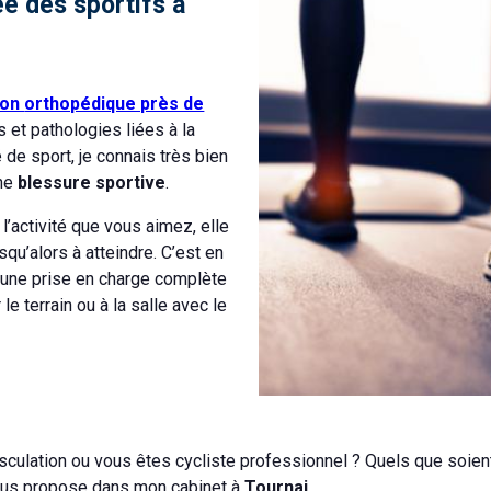
ée des sportifs à
ion
orthopédique près de
s et pathologies liées à la
de sport, je connais très bien
une
blessure sportive
.
’activité que vous aimez, elle
squ’alors à atteindre. C’est en
 une prise en charge complète
le terrain ou à la salle avec le
culation ou vous êtes cycliste professionnel ? Quels que soient
ous propose dans mon cabinet à
Tournai
.