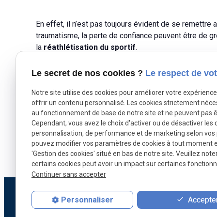
En effet, il n’est pas toujours évident de se remettre
traumatisme, la perte de confiance peuvent être de 
la
réathlétisation
du sportif
.
À travers un programme de
revalidation sportive
, j
Le secret de nos cookies ?
Le respect de vot
sur le terrain ou à la salle se fasse de la manière la p
Notre site utilise des cookies pour améliorer votre expérienc
offrir un contenu personnalisé. Les cookies strictement néce
au fonctionnement de base de notre site et ne peuvent pas ê
Cependant, vous avez le choix d'activer ou de désactiver les 
Vo
personnalisation, de performance et de marketing selon vos
pouvez modifier vos paramètres de cookies à tout moment en 
'Gestion des cookies' situé en bas de notre site. Veuillez note
certains cookies peut avoir un impact sur certaines fonctionna
Continuer sans accepter
Accepter
Personnaliser
+32 28 96 89 55
26 B1 Rue