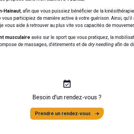
-Hainaut
, afin que vous puissiez bénéficier de la kinésithérapi
 vous participiez de manière active à votre guérison. Ainsi, qu’i
e je vous aide à retrouver au plus vite vos capacités de mouvemen
t musculaire
axés sur le sport que vous pratiquez, la mobilis
e compose de massages, d’étirements et de
dry needling
afin de d
event_available
Besoin d'un rendez-vous ?
Prendre un rendez-vous