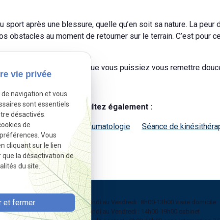
 au sport après une blessure, quelle qu’en soit sa nature. La peu
gros obstacles au moment de retourner sur le terrain. C’est p
e mets tout en œuvre pour que vous puissiez vous remettre douc
re vie privée
lus fluide possible.
e de navigation et vous
ssaires sont essentiels
Consultez également :
tre désactivés.
cookies de
tre kinésithérapeute
Traumatologie
Séance de kinésithéra
 préférences. Vous
cliquant sur le lien
r que la désactivation de
lités du site.
 et fermer
Du Lundi au Vendredi : 8h00-13h00 visite domicile
Du Lundi au Vendredi : 14h00-19h00 cabinet
 Hautrieux 7534 BARRY