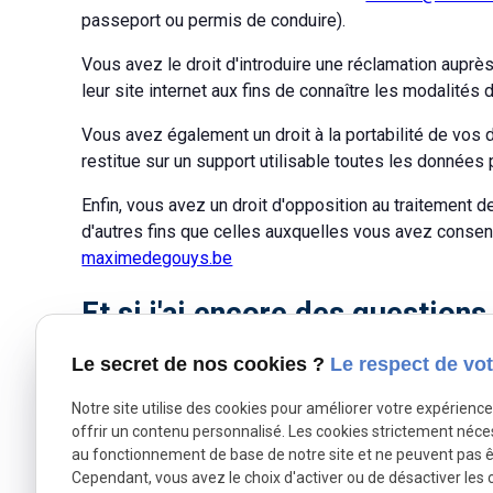
passeport ou permis de conduire).
Vous avez le droit d'introduire une réclamation auprè
leur site internet aux fins de connaître les modalités 
Vous avez également un droit à la portabilité de vo
restitue sur un support utilisable toutes les données
Enfin, vous avez un droit d'opposition au traitement 
d'autres fins que celles auxquelles vous avez consent
maximedegouys.be
Et si j'ai encore des questions
Le secret de nos cookies ?
Le respect de vot
Pour toutes questions concernant cette politique de c
maximedegouys.be
ou par courrier :
Notre site utilise des cookies pour améliorer votre expérienc
offrir un contenu personnalisé. Les cookies strictement néce
26 B1 Rue Hautrieux
au fonctionnement de base de notre site et ne peuvent pas ê
7534 BARRY
Cependant, vous avez le choix d'activer ou de désactiver les 